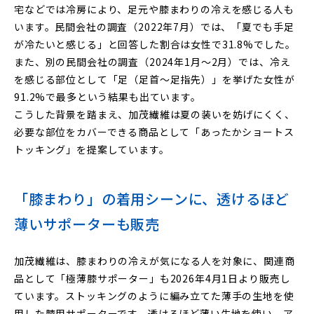
宅などでは冷房により、足元や膝まわりの冷えを感じる人も
います。民間会社の調査（2022年7月）では、「夏でも手足
が冷たいと感じる」と回答した割合は女性で31.8%でした。
また、別の民間会社の調査（2024年1月〜2月）では、冷え
を感じる部位として「足（足首〜足指先）」を挙げた女性が
91.2%で最多という結果も出ています。
こうした背景を踏まえ、加茂繊維は夏の装いを妨げにくく、
必要な部位をカバーできる商品として「あったかショートス
トッキング」を提案しています。
「膝まわり」の着用シーンに、透けるほど
薄いサポーターも販売
加茂繊維は、膝まわりの冷えが気になる人を対象に、関連商
品として「極薄膝サポーター」も2026年4月1日より販売し
ています。ストッキングのように編み立てた薄手の生地を使
用した膝用サポーターです。透けるほど薄い生地を使い、ア